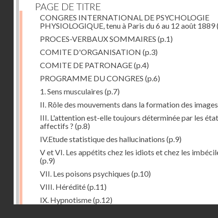
PAGE DE TITRE
CONGRES INTERNATIONAL DE PSYCHOLOGIE
PHYSIOLOGIQUE, tenu à Paris du 6 au 12 août 1889
PROCES-VERBAUX SOMMAIRES
(p.1)
COMITE D'ORGANISATION
(p.3)
COMITE DE PATRONAGE
(p.4)
PROGRAMME DU CONGRES
(p.6)
1. Sens musculaires
(p.7)
II. Rôle des mouvements dans la formation des images
III. L'attention est-elle toujours déterminée par les éta
affectifs ?
(p.8)
IV.Etude statistique des hallucinations
(p.9)
V et VI. Les appétits chez les idiots et chez les imbécil
(p.9)
VII. Les poisons psychiques
(p.10)
VIII. Hérédité
(p.11)
IX. Hypnotisme
(p.12)
Droits réservés - CNAM
Séance d'ouverture. Mardi 6 août 1889. Présidence d