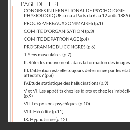
PAGE DE TITRE
CONGRES INTERNATIONAL DE PSYCHOLOGIE
PHYSIOLOGIQUE, tenu à Paris du 6 au 12 août 1889
PROCES-VERBAUX SOMMAIRES
(p.1)
COMITE D'ORGANISATION
(p.3)
COMITE DE PATRONAGE
(p.4)
PROGRAMME DU CONGRES
(p.6)
1. Sens musculaires
(p.7)
II. Rôle des mouvements dans la formation des images
III. L'attention est-elle toujours déterminée par les éta
affectifs ?
(p.8)
IV.Etude statistique des hallucinations
(p.9)
V et VI. Les appétits chez les idiots et chez les imbécil
(p.9)
VII. Les poisons psychiques
(p.10)
VIII. Hérédité
(p.11)
IX. Hypnotisme
(p.12)
Droits réservés - CNAM
Séance d'ouverture. Mardi 6 août 1889. Présidence d