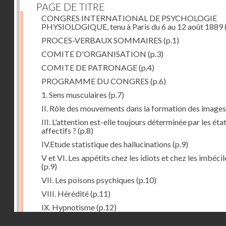
PAGE DE TITRE
CONGRES INTERNATIONAL DE PSYCHOLOGIE
PHYSIOLOGIQUE, tenu à Paris du 6 au 12 août 1889
PROCES-VERBAUX SOMMAIRES
(p.1)
COMITE D'ORGANISATION
(p.3)
COMITE DE PATRONAGE
(p.4)
PROGRAMME DU CONGRES
(p.6)
1. Sens musculaires
(p.7)
II. Rôle des mouvements dans la formation des images
III. L'attention est-elle toujours déterminée par les éta
affectifs ?
(p.8)
IV.Etude statistique des hallucinations
(p.9)
V et VI. Les appétits chez les idiots et chez les imbécil
(p.9)
VII. Les poisons psychiques
(p.10)
VIII. Hérédité
(p.11)
IX. Hypnotisme
(p.12)
Droits réservés - CNAM
Séance d'ouverture. Mardi 6 août 1889. Présidence d