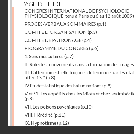
PAGE DE TITRE
CONGRES INTERNATIONAL DE PSYCHOLOGIE
PHYSIOLOGIQUE, tenu à Paris du 6 au 12 août 1889
PROCES-VERBAUX SOMMAIRES
(p.1)
COMITE D'ORGANISATION
(p.3)
COMITE DE PATRONAGE
(p.4)
PROGRAMME DU CONGRES
(p.6)
1. Sens musculaires
(p.7)
II. Rôle des mouvements dans la formation des images
III. L'attention est-elle toujours déterminée par les éta
affectifs ?
(p.8)
IV.Etude statistique des hallucinations
(p.9)
V et VI. Les appétits chez les idiots et chez les imbécil
(p.9)
VII. Les poisons psychiques
(p.10)
VIII. Hérédité
(p.11)
IX. Hypnotisme
(p.12)
Droits réservés - CNAM
Séance d'ouverture. Mardi 6 août 1889. Présidence d