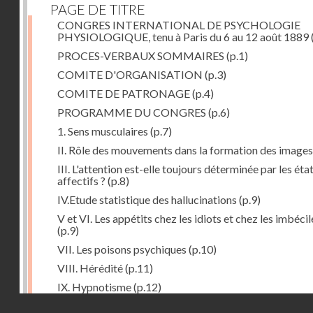
PAGE DE TITRE
CONGRES INTERNATIONAL DE PSYCHOLOGIE
PHYSIOLOGIQUE, tenu à Paris du 6 au 12 août 1889
PROCES-VERBAUX SOMMAIRES
(p.1)
COMITE D'ORGANISATION
(p.3)
COMITE DE PATRONAGE
(p.4)
PROGRAMME DU CONGRES
(p.6)
1. Sens musculaires
(p.7)
II. Rôle des mouvements dans la formation des images
III. L'attention est-elle toujours déterminée par les éta
affectifs ?
(p.8)
IV.Etude statistique des hallucinations
(p.9)
V et VI. Les appétits chez les idiots et chez les imbécil
(p.9)
VII. Les poisons psychiques
(p.10)
VIII. Hérédité
(p.11)
IX. Hypnotisme
(p.12)
Droits réservés - CNAM
Séance d'ouverture. Mardi 6 août 1889. Présidence d