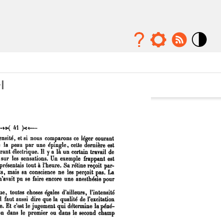
Mode
contraste
élévé