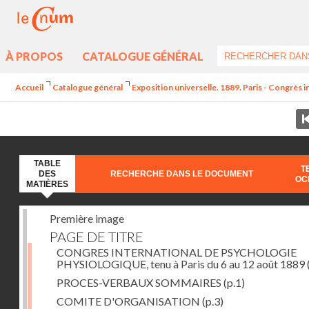
À PROPOS
CATALOGUE GÉNÉRAL
Accueil
Catalogue général
Exposition universelle. 1889. Paris - Congrès 
TABLE
T
DES
RECHERCHE DANS LE DOCUMENT
OC
MATIÈRES
Première image
PAGE DE TITRE
CONGRES INTERNATIONAL DE PSYCHOLOGIE
PHYSIOLOGIQUE, tenu à Paris du 6 au 12 août 1889
PROCES-VERBAUX SOMMAIRES
(p.1)
COMITE D'ORGANISATION
(p.3)