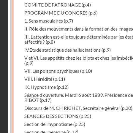
COMITE DE PATRONAGE
(p.4)
PROGRAMME DU CONGRES
(p.6)
1. Sens musculaires
(p.7)
II. Rôle des mouvements dans la formation des images
III. L'attention est-elle toujours déterminée par les éta
affectifs ?
(p.8)
IV.Etude statistique des hallucinations
(p.9)
V et VI. Les appétits chez les idiots et chez les imbécil
(p.9)
VII. Les poisons psychiques
(p.10)
VIII. Hérédité
(p.11)
IX. Hypnotisme
(p.12)
Séance d'ouverture. Mardi 6 août 1889. Présidence d
RIBOT
(p.17)
Discours de M. CH RICHET, Secrétaire général
(p.20)
SEANCES DES SECTIONS
(p.25)
Section de l'hypnotisme
(p.25)
Section de l'hérédité
(p.27)