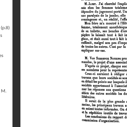
(p.8)
ts
es
e M.