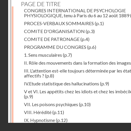
PAGE DE TITRE
CONGRES INTERNATIONAL DE PSYCHOLOGIE
PHYSIOLOGIQUE, tenu à Paris du 6 au 12 août 1889
PROCES-VERBAUX SOMMAIRES
(p.1)
COMITE D'ORGANISATION
(p.3)
COMITE DE PATRONAGE
(p.4)
PROGRAMME DU CONGRES
(p.6)
1. Sens musculaires
(p.7)
II. Rôle des mouvements dans la formation des images
III. L'attention est-elle toujours déterminée par les éta
affectifs ?
(p.8)
IV.Etude statistique des hallucinations
(p.9)
V et VI. Les appétits chez les idiots et chez les imbécil
(p.9)
VII. Les poisons psychiques
(p.10)
VIII. Hérédité
(p.11)
IX. Hypnotisme
(p.12)
Droits réservés - CNAM
Séance d'ouverture. Mardi 6 août 1889. Présidence d