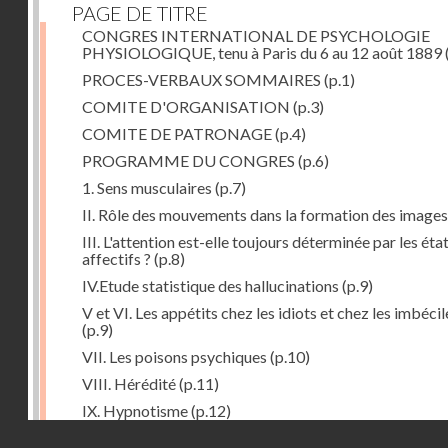
PAGE DE TITRE
CONGRES INTERNATIONAL DE PSYCHOLOGIE
PHYSIOLOGIQUE, tenu à Paris du 6 au 12 août 1889
PROCES-VERBAUX SOMMAIRES
(p.1)
COMITE D'ORGANISATION
(p.3)
COMITE DE PATRONAGE
(p.4)
PROGRAMME DU CONGRES
(p.6)
1. Sens musculaires
(p.7)
II. Rôle des mouvements dans la formation des images
III. L'attention est-elle toujours déterminée par les éta
affectifs ?
(p.8)
IV.Etude statistique des hallucinations
(p.9)
V et VI. Les appétits chez les idiots et chez les imbécil
(p.9)
VII. Les poisons psychiques
(p.10)
VIII. Hérédité
(p.11)
IX. Hypnotisme
(p.12)
Droits réservés - CNAM
Séance d'ouverture. Mardi 6 août 1889. Présidence d