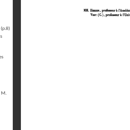
(p.8)
ts
es
e M.