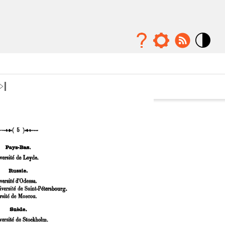
Mode
contraste
élévé