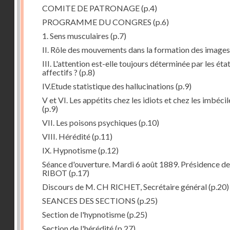
COMITE DE PATRONAGE
(p.4)
PROGRAMME DU CONGRES
(p.6)
1. Sens musculaires
(p.7)
II. Rôle des mouvements dans la formation des images
III. L'attention est-elle toujours déterminée par les éta
affectifs ?
(p.8)
IV.Etude statistique des hallucinations
(p.9)
V et VI. Les appétits chez les idiots et chez les imbécil
(p.9)
VII. Les poisons psychiques
(p.10)
VIII. Hérédité
(p.11)
IX. Hypnotisme
(p.12)
Séance d'ouverture. Mardi 6 août 1889. Présidence d
RIBOT
(p.17)
Discours de M. CH RICHET, Secrétaire général
(p.20)
SEANCES DES SECTIONS
(p.25)
Section de l'hypnotisme
(p.25)
Section de l'hérédité
(p.27)