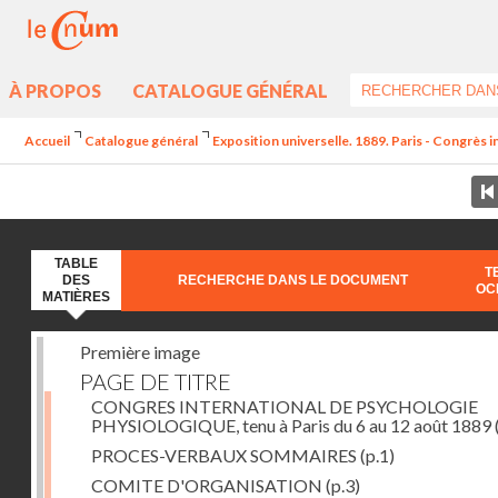
À PROPOS
CATALOGUE GÉNÉRAL
Accueil
Catalogue général
Exposition universelle. 1889. Paris - Congrès 
TABLE
T
DES
RECHERCHE DANS LE DOCUMENT
OC
MATIÈRES
Première image
PAGE DE TITRE
CONGRES INTERNATIONAL DE PSYCHOLOGIE
PHYSIOLOGIQUE, tenu à Paris du 6 au 12 août 1889
PROCES-VERBAUX SOMMAIRES
(p.1)
COMITE D'ORGANISATION
(p.3)