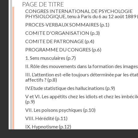
PAGE DE TITRE
CONGRES INTERNATIONAL DE PSYCHOLOGIE
PHYSIOLOGIQUE, tenu à Paris du 6 au 12 août 1889
PROCES-VERBAUX SOMMAIRES
(p.1)
COMITE D'ORGANISATION
(p.3)
COMITE DE PATRONAGE
(p.4)
PROGRAMME DU CONGRES
(p.6)
1. Sens musculaires
(p.7)
II. Rôle des mouvements dans la formation des images
III. L'attention est-elle toujours déterminée par les éta
affectifs ?
(p.8)
IV.Etude statistique des hallucinations
(p.9)
V et VI. Les appétits chez les idiots et chez les imbécil
(p.9)
VII. Les poisons psychiques
(p.10)
VIII. Hérédité
(p.11)
IX. Hypnotisme
(p.12)
Droits réservés - CNAM
Séance d'ouverture. Mardi 6 août 1889. Présidence d