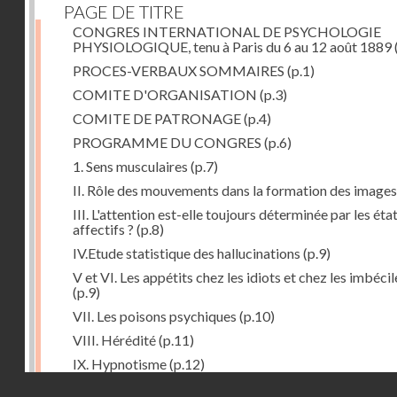
PAGE DE TITRE
CONGRES INTERNATIONAL DE PSYCHOLOGIE
PHYSIOLOGIQUE, tenu à Paris du 6 au 12 août 1889
PROCES-VERBAUX SOMMAIRES
(p.1)
COMITE D'ORGANISATION
(p.3)
COMITE DE PATRONAGE
(p.4)
PROGRAMME DU CONGRES
(p.6)
1. Sens musculaires
(p.7)
II. Rôle des mouvements dans la formation des images
III. L'attention est-elle toujours déterminée par les éta
affectifs ?
(p.8)
IV.Etude statistique des hallucinations
(p.9)
V et VI. Les appétits chez les idiots et chez les imbécil
(p.9)
VII. Les poisons psychiques
(p.10)
VIII. Hérédité
(p.11)
IX. Hypnotisme
(p.12)
Droits réservés - CNAM
Séance d'ouverture. Mardi 6 août 1889. Présidence d