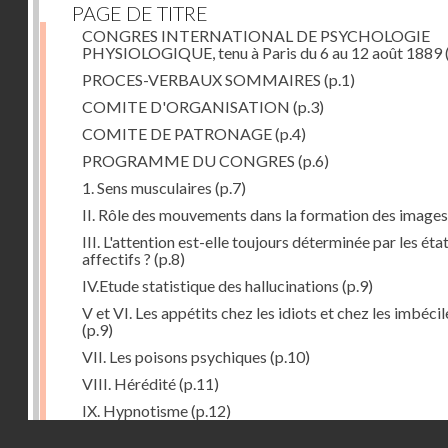
PAGE DE TITRE
CONGRES INTERNATIONAL DE PSYCHOLOGIE
PHYSIOLOGIQUE, tenu à Paris du 6 au 12 août 1889
PROCES-VERBAUX SOMMAIRES
(p.1)
COMITE D'ORGANISATION
(p.3)
COMITE DE PATRONAGE
(p.4)
PROGRAMME DU CONGRES
(p.6)
1. Sens musculaires
(p.7)
II. Rôle des mouvements dans la formation des images
III. L'attention est-elle toujours déterminée par les éta
affectifs ?
(p.8)
IV.Etude statistique des hallucinations
(p.9)
V et VI. Les appétits chez les idiots et chez les imbécil
(p.9)
VII. Les poisons psychiques
(p.10)
VIII. Hérédité
(p.11)
IX. Hypnotisme
(p.12)
Droits réservés - CNAM
Séance d'ouverture. Mardi 6 août 1889. Présidence d