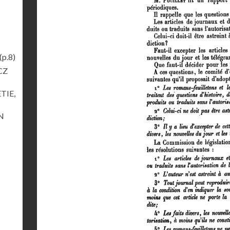
(p.8)
ICZ
ETIE,
ON