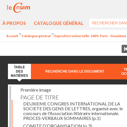
À PROPOS
CATALOGUE GÉNÉRAL
Accueil
Catalogue général
Exposition universelle. 1889. Paris - Deuxième 
TABLE
T
DES
RECHERCHE DANS LE DOCUMENT
OC
MATIÈRES
Première image
PAGE DE TITRE
DEUXIEME CONGRES INTERNATIONAL DE LA
SOCIETE DES GENS DE LETTRES, organisé avec le
concours de l'Association littéraire internationale.
PROCES-VERBAUX SOMMAIRES
(p.1)
COMITE D'ORGANISATION
(p.3)