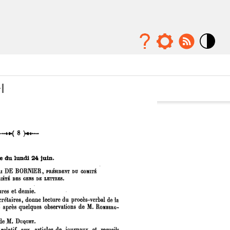
Mode
contraste
élévé