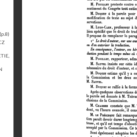
(p.8)
ICZ
ETIE,
ON