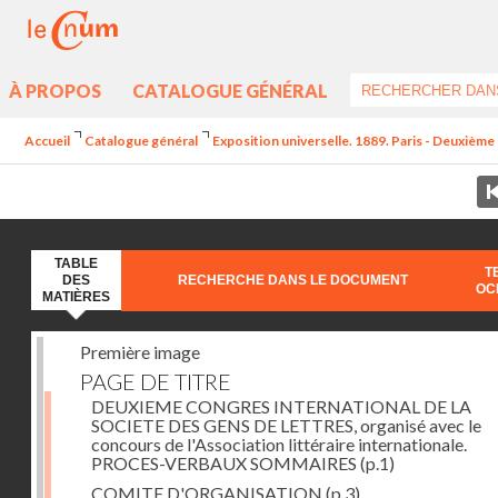
À PROPOS
CATALOGUE GÉNÉRAL
Accueil
Catalogue général
Exposition universelle. 1889. Paris - Deuxième 
TABLE
T
DES
RECHERCHE DANS LE DOCUMENT
OC
MATIÈRES
Première image
PAGE DE TITRE
DEUXIEME CONGRES INTERNATIONAL DE LA
SOCIETE DES GENS DE LETTRES, organisé avec le
concours de l'Association littéraire internationale.
PROCES-VERBAUX SOMMAIRES
(p.1)
COMITE D'ORGANISATION
(p.3)