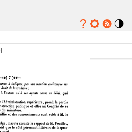
Mode
contraste
élévé