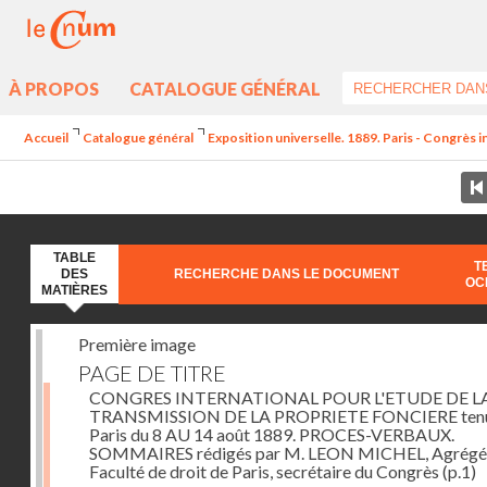
À PROPOS
CATALOGUE GÉNÉRAL
Accueil
Catalogue général
Exposition universelle. 1889. Paris - Congrès in
TABLE
T
DES
RECHERCHE DANS LE DOCUMENT
OC
MATIÈRES
Première image
PAGE DE TITRE
CONGRES INTERNATIONAL POUR L'ETUDE DE L
TRANSMISSION DE LA PROPRIETE FONCIERE tenu
Paris du 8 AU 14 août 1889. PROCES-VERBAUX.
SOMMAIRES rédigés par M. LEON MICHEL, Agrégé 
Faculté de droit de Paris, secrétaire du Congrès
(p.1)