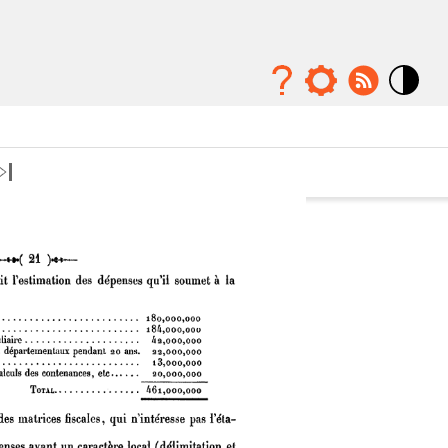
Mode
contraste
élévé