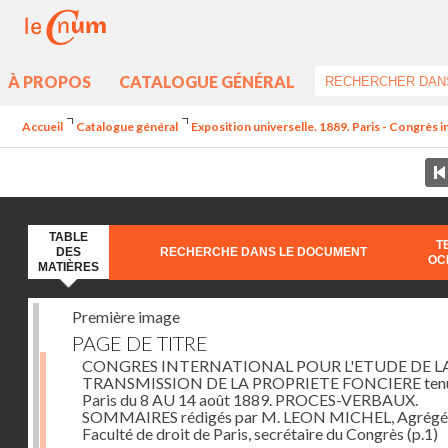
À PROPOS
CATALOGUE GÉNÉRAL
Accueil
Catalogue général
Exposition universelle. 1889. Paris - Congrès in
TABLE
T
DES
RECHERCHE DANS LE DOCUMENT
OC
MATIÈRES
Première image
PAGE DE TITRE
CONGRES INTERNATIONAL POUR L'ETUDE DE L
TRANSMISSION DE LA PROPRIETE FONCIERE tenu
Paris du 8 AU 14 août 1889. PROCES-VERBAUX.
SOMMAIRES rédigés par M. LEON MICHEL, Agrégé 
Faculté de droit de Paris, secrétaire du Congrès
(p.1)