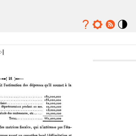
Mode
contraste
élévé