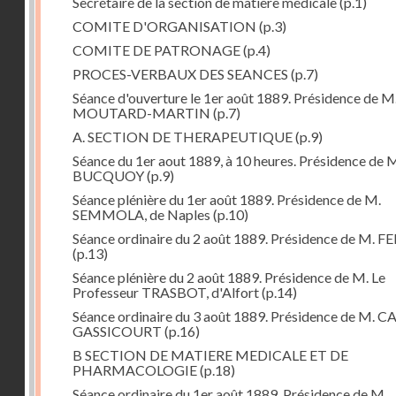
Secrétaire de la section de matière médicale
(p.1)
COMITE D'ORGANISATION
(p.3)
COMITE DE PATRONAGE
(p.4)
PROCES-VERBAUX DES SEANCES
(p.7)
Séance d'ouverture le 1er août 1889. Présidence de M
MOUTARD-MARTIN
(p.7)
A. SECTION DE THERAPEUTIQUE
(p.9)
Séance du 1er aout 1889, à 10 heures. Présidence de 
BUCQUOY
(p.9)
Séance plénière du 1er août 1889. Présidence de M.
SEMMOLA, de Naples
(p.10)
Séance ordinaire du 2 août 1889. Présidence de M. 
(p.13)
Séance plénière du 2 août 1889. Présidence de M. Le
Professeur TRASBOT, d'Alfort
(p.14)
Séance ordinaire du 3 août 1889. Présidence de M. 
GASSICOURT
(p.16)
B SECTION DE MATIERE MEDICALE ET DE
PHARMACOLOGIE
(p.18)
Séance ordinaire du 1er août 1889. Présidence de M.