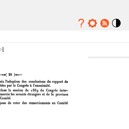
Mode
contraste
élévé