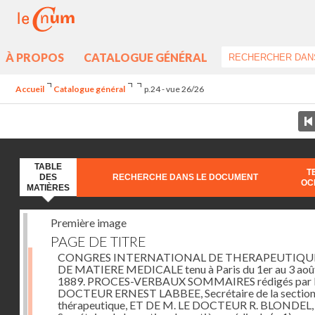
À PROPOS
CATALOGUE GÉNÉRAL
Accueil
Catalogue général
p.24 - vue 26/26
TABLE
T
DES
RECHERCHE DANS LE DOCUMENT
OC
MATIÈRES
Première image
PAGE DE TITRE
CONGRES INTERNATIONAL DE THERAPEUTIQU
DE MATIERE MEDICALE tenu à Paris du 1er au 3 aoû
1889. PROCES-VERBAUX SOMMAIRES rédigés par 
DOCTEUR ERNEST LABBEE, Secrétaire de la section
thérapeutique, ET DE M. LE DOCTEUR R. BLONDEL,