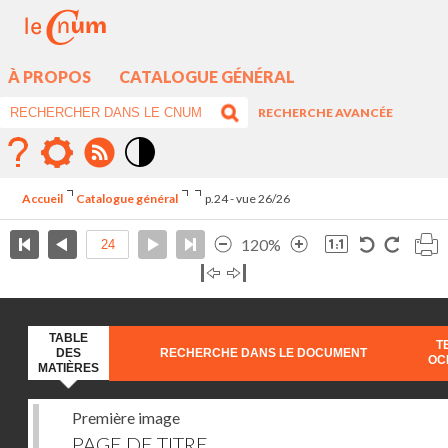
À PROPOS
CATALOGUE GÉNÉRAL
RECHERCHE AVANCÉE
Mode
contraste
Accueil
Catalogue général
p.24 - vue 26/26
élévé
120%
TABLE
T
DES
RECHERCHE DANS LE DOCUMENT
OC
MATIÈRES
Première image
PAGE DE TITRE