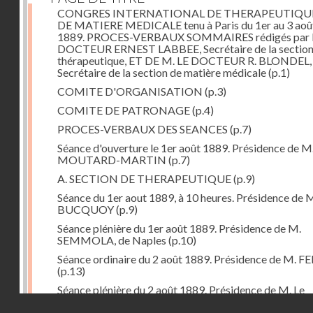
CONGRES INTERNATIONAL DE THERAPEUTIQU
DE MATIERE MEDICALE tenu à Paris du 1er au 3 aoû
1889. PROCES-VERBAUX SOMMAIRES rédigés par 
DOCTEUR ERNEST LABBEE, Secrétaire de la section
thérapeutique, ET DE M. LE DOCTEUR R. BLONDEL,
Secrétaire de la section de matière médicale
(p.1)
COMITE D'ORGANISATION
(p.3)
COMITE DE PATRONAGE
(p.4)
PROCES-VERBAUX DES SEANCES
(p.7)
Séance d'ouverture le 1er août 1889. Présidence de M
MOUTARD-MARTIN
(p.7)
A. SECTION DE THERAPEUTIQUE
(p.9)
Séance du 1er aout 1889, à 10 heures. Présidence de 
BUCQUOY
(p.9)
Séance plénière du 1er août 1889. Présidence de M.
SEMMOLA, de Naples
(p.10)
Séance ordinaire du 2 août 1889. Présidence de M. 
(p.13)
Séance plénière du 2 août 1889. Présidence de M. Le
Professeur TRASBOT, d'Alfort
(p.14)
Droits réservés - CNAM