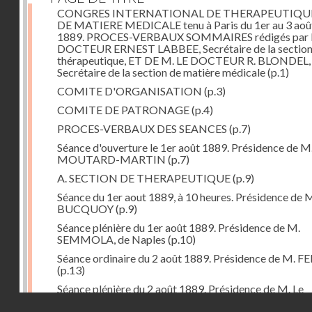
CONGRES INTERNATIONAL DE THERAPEUTIQU
DE MATIERE MEDICALE tenu à Paris du 1er au 3 aoû
1889. PROCES-VERBAUX SOMMAIRES rédigés par 
DOCTEUR ERNEST LABBEE, Secrétaire de la section
thérapeutique, ET DE M. LE DOCTEUR R. BLONDEL,
Secrétaire de la section de matière médicale
(p.1)
COMITE D'ORGANISATION
(p.3)
COMITE DE PATRONAGE
(p.4)
PROCES-VERBAUX DES SEANCES
(p.7)
Séance d'ouverture le 1er août 1889. Présidence de M
MOUTARD-MARTIN
(p.7)
A. SECTION DE THERAPEUTIQUE
(p.9)
Séance du 1er aout 1889, à 10 heures. Présidence de 
BUCQUOY
(p.9)
Séance plénière du 1er août 1889. Présidence de M.
SEMMOLA, de Naples
(p.10)
Séance ordinaire du 2 août 1889. Présidence de M. 
(p.13)
Séance plénière du 2 août 1889. Présidence de M. Le
Professeur TRASBOT, d'Alfort
(p.14)
Droits réservés - CNAM