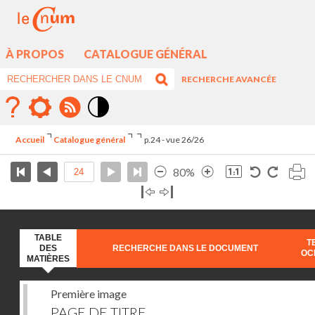
À PROPOS
CATALOGUE GÉNÉRAL
RECHERCHE AVANCÉE
Mode
contraste
Accueil
Catalogue général
p.24 - vue 26/26
élévé
80%
TABLE
T
DES
RECHERCHE DANS LE DOCUMENT
OC
MATIÈRES
Première image
PAGE DE TITRE