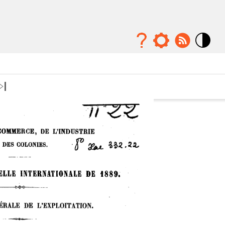
Mode
contraste
élévé