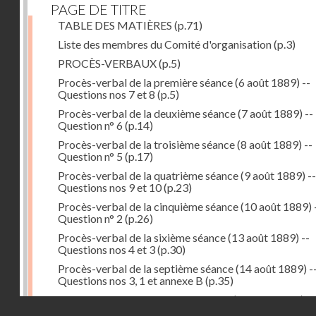
PAGE DE TITRE
TABLE DES MATIÈRES
(p.71)
Liste des membres du Comité d'organisation
(p.3)
PROCÈS-VERBAUX
(p.5)
Procès-verbal de la première séance (6 août 1889) --
Questions nos 7 et 8
(p.5)
Procès-verbal de la deuxième séance (7 août 1889) --
Question n° 6
(p.14)
Procès-verbal de la troisième séance (8 août 1889) --
Question n° 5
(p.17)
Procès-verbal de la quatrième séance (9 août 1889) --
Questions nos 9 et 10
(p.23)
Procès-verbal de la cinquième séance (10 août 1889) 
Question n° 2
(p.26)
Procès-verbal de la sixième séance (13 août 1889) --
Questions nos 4 et 3
(p.30)
Procès-verbal de la septième séance (14 août 1889) -
Questions nos 3, 1 et annexe B
(p.35)
Procès-verbal de la huitième séance (16 août 1889) --
Droits réservés - CNAM
Questions n° 1 et annexe B
(p.43)