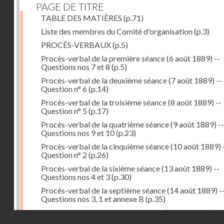
PAGE DE TITRE
TABLE DES MATIÈRES
(p.71)
Liste des membres du Comité d'organisation
(p.3)
PROCÈS-VERBAUX
(p.5)
Procès-verbal de la première séance (6 août 1889) --
Questions nos 7 et 8
(p.5)
Procès-verbal de la deuxième séance (7 août 1889) --
Question n° 6
(p.14)
Procès-verbal de la troisième séance (8 août 1889) --
Question n° 5
(p.17)
Procès-verbal de la quatrième séance (9 août 1889) --
Questions nos 9 et 10
(p.23)
Procès-verbal de la cinquième séance (10 août 1889) 
Question n° 2
(p.26)
Procès-verbal de la sixième séance (13 août 1889) --
Questions nos 4 et 3
(p.30)
Procès-verbal de la septième séance (14 août 1889) -
Questions nos 3, 1 et annexe B
(p.35)
Procès-verbal de la huitième séance (16 août 1889) --
Droits réservés - CNAM
Questions n° 1 et annexe B
(p.43)