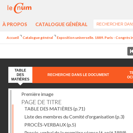
À PROPOS
CATALOGUE GÉNÉRAL
Accueil
Catalogue général
Exposition universelle. 1889. Paris - Congrès 
TABLE
T
DES
RECHERCHE DANS LE DOCUMENT
OC
MATIÈRES
Première image
PAGE DE TITRE
TABLE DES MATIÈRES
(p.71)
Liste des membres du Comité d'organisation
(p.3)
PROCÈS-VERBAUX
(p.5)
Procès-verbal de la première séance (6 août 1889) --