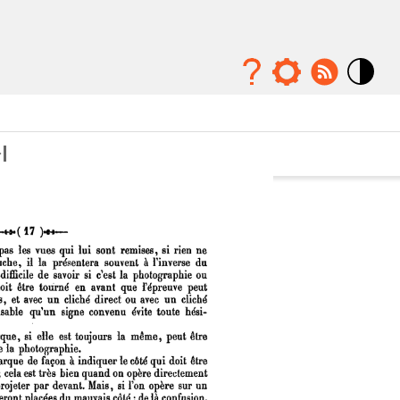
Mode
contraste
élévé