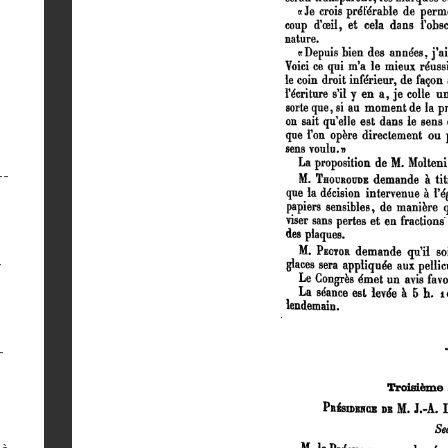
--
-
-