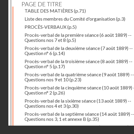
PAGE DE TITRE
TABLE DES MATIÈRES
(p.71)
Liste des membres du Comité d'organisation
(p.3)
PROCÈS-VERBAUX
(p.5)
Procès-verbal de la première séance (6 août 1889) --
Questions nos 7 et 8
(p.5)
Procès-verbal de la deuxième séance (7 août 1889) --
Question n° 6
(p.14)
Procès-verbal de la troisième séance (8 août 1889) --
Question n° 5
(p.17)
Procès-verbal de la quatrième séance (9 août 1889) --
Questions nos 9 et 10
(p.23)
Procès-verbal de la cinquième séance (10 août 1889) 
Question n° 2
(p.26)
Procès-verbal de la sixième séance (13 août 1889) --
Questions nos 4 et 3
(p.30)
Procès-verbal de la septième séance (14 août 1889) -
Questions nos 3, 1 et annexe B
(p.35)
Procès-verbal de la huitième séance (16 août 1889) --
Droits réservés - CNAM
Questions n° 1 et annexe B
(p.43)