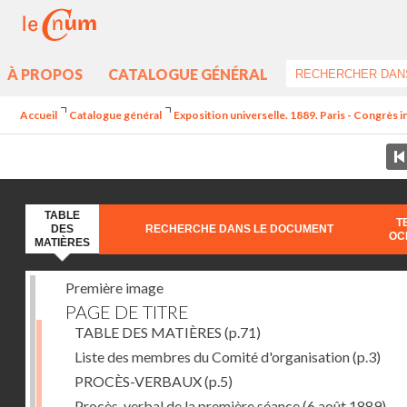
À PROPOS
CATALOGUE GÉNÉRAL
Accueil
Catalogue général
Exposition universelle. 1889. Paris - Congrès 
TABLE
T
DES
RECHERCHE DANS LE DOCUMENT
OC
MATIÈRES
Première image
PAGE DE TITRE
TABLE DES MATIÈRES
(p.71)
Liste des membres du Comité d'organisation
(p.3)
PROCÈS-VERBAUX
(p.5)
Procès-verbal de la première séance (6 août 1889) --