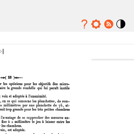
Mode
contraste
élévé