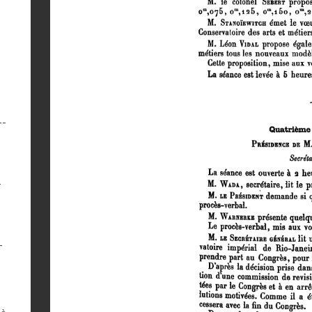
--
-
-