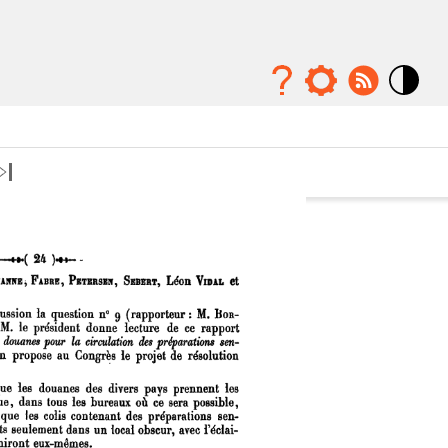
Mode
contraste
élévé