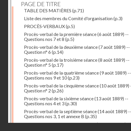
PAGE DE TITRE
TABLE DES MATIÈRES
(p.71)
Liste des membres du Comité d'organisation
(p.3)
PROCÈS-VERBAUX
(p.5)
Procès-verbal de la première séance (6 août 1889) --
Questions nos 7 et 8
(p.5)
Procès-verbal de la deuxième séance (7 août 1889) --
Question n° 6
(p.14)
Procès-verbal de la troisième séance (8 août 1889) --
Question n° 5
(p.17)
Procès-verbal de la quatrième séance (9 août 1889) --
Questions nos 9 et 10
(p.23)
Procès-verbal de la cinquième séance (10 août 1889) 
Question n° 2
(p.26)
Procès-verbal de la sixième séance (13 août 1889) --
Questions nos 4 et 3
(p.30)
Procès-verbal de la septième séance (14 août 1889) -
Questions nos 3, 1 et annexe B
(p.35)
Procès-verbal de la huitième séance (16 août 1889) --
Droits réservés - CNAM
Questions n° 1 et annexe B
(p.43)