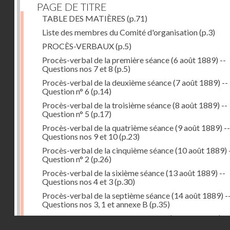
PAGE DE TITRE
TABLE DES MATIÈRES
(p.71)
Liste des membres du Comité d'organisation
(p.3)
PROCÈS-VERBAUX
(p.5)
Procès-verbal de la première séance (6 août 1889) --
Questions nos 7 et 8
(p.5)
Procès-verbal de la deuxième séance (7 août 1889) --
Question n° 6
(p.14)
Procès-verbal de la troisième séance (8 août 1889) --
Question n° 5
(p.17)
Procès-verbal de la quatrième séance (9 août 1889) --
Questions nos 9 et 10
(p.23)
Procès-verbal de la cinquième séance (10 août 1889) 
Question n° 2
(p.26)
Procès-verbal de la sixième séance (13 août 1889) --
Questions nos 4 et 3
(p.30)
Procès-verbal de la septième séance (14 août 1889) -
Questions nos 3, 1 et annexe B
(p.35)
Procès-verbal de la huitième séance (16 août 1889) --
Droits réservés - CNAM
Questions n° 1 et annexe B
(p.43)