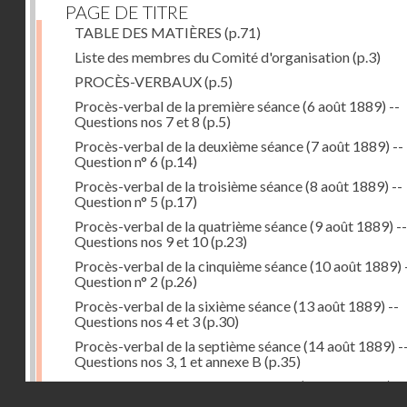
PAGE DE TITRE
TABLE DES MATIÈRES
(p.71)
Liste des membres du Comité d'organisation
(p.3)
PROCÈS-VERBAUX
(p.5)
Procès-verbal de la première séance (6 août 1889) --
Questions nos 7 et 8
(p.5)
Procès-verbal de la deuxième séance (7 août 1889) --
Question n° 6
(p.14)
Procès-verbal de la troisième séance (8 août 1889) --
Question n° 5
(p.17)
Procès-verbal de la quatrième séance (9 août 1889) --
Questions nos 9 et 10
(p.23)
Procès-verbal de la cinquième séance (10 août 1889) 
Question n° 2
(p.26)
Procès-verbal de la sixième séance (13 août 1889) --
Questions nos 4 et 3
(p.30)
Procès-verbal de la septième séance (14 août 1889) -
Questions nos 3, 1 et annexe B
(p.35)
Procès-verbal de la huitième séance (16 août 1889) --
Droits réservés - CNAM
Questions n° 1 et annexe B
(p.43)