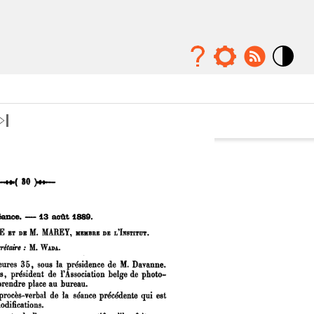
Mode
contraste
élévé