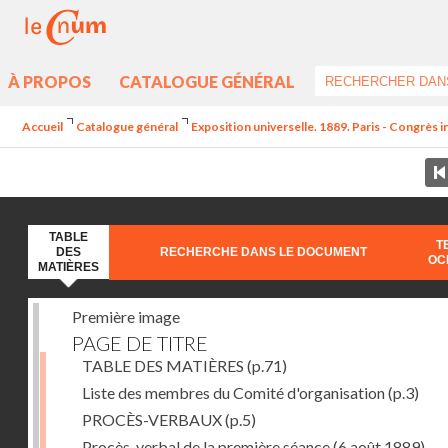
À PROPOS
CATALOGUE GÉNÉRAL
Accueil
Catalogue général
Exposition universelle. 1889. Paris - Congrès 
TABLE
T
DES
RECHERCHE DANS LE DOCUMENT
OC
MATIÈRES
Première image
PAGE DE TITRE
TABLE DES MATIÈRES
(p.71)
Liste des membres du Comité d'organisation
(p.3)
PROCÈS-VERBAUX
(p.5)
Procès-verbal de la première séance (6 août 1889) --