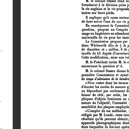
--
-
-