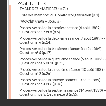
PAGE DE TITRE
TABLE DES MATIÈRES
(p.71)
Liste des membres du Comité d'organisation
(p.3)
PROCÈS-VERBAUX
(p.5)
Procès-verbal de la première séance (6 août 1889) --
Questions nos 7 et 8
(p.5)
Procès-verbal de la deuxième séance (7 août 1889) --
Question n° 6
(p.14)
Procès-verbal de la troisième séance (8 août 1889) --
Question n° 5
(p.17)
Procès-verbal de la quatrième séance (9 août 1889) --
Questions nos 9 et 10
(p.23)
Procès-verbal de la cinquième séance (10 août 1889) 
Question n° 2
(p.26)
Procès-verbal de la sixième séance (13 août 1889) --
Questions nos 4 et 3
(p.30)
Procès-verbal de la septième séance (14 août 1889) -
Questions nos 3, 1 et annexe B
(p.35)
Procès-verbal de la huitième séance (16 août 1889) --
Droits réservés - CNAM
Questions n° 1 et annexe B
(p.43)