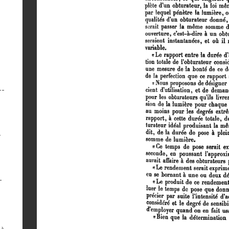
--
-
-