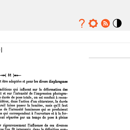
Mode
contraste
élévé