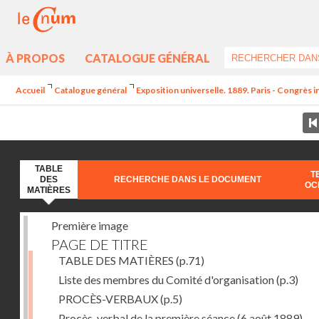
À PROPOS
CATALOGUE GÉNÉRAL
Accueil
Catalogue général
Exposition universelle. 1889. Paris - Congrès 
TABLE
T
DES
RECHERCHE DANS LE DOCUMENT
OC
MATIÈRES
Première image
PAGE DE TITRE
TABLE DES MATIÈRES
(p.71)
Liste des membres du Comité d'organisation
(p.3)
PROCÈS-VERBAUX
(p.5)
Procès-verbal de la première séance (6 août 1889) --