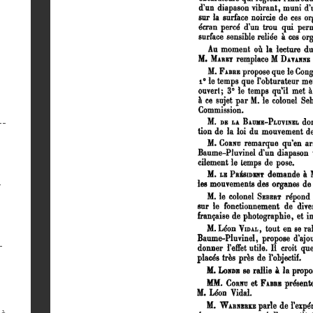
--
-
-