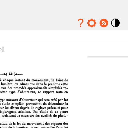
Mode
contraste
élévé