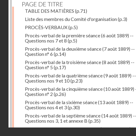
PAGE DE TITRE
TABLE DES MATIÈRES
(p.71)
Liste des membres du Comité d'organisation
(p.3)
PROCÈS-VERBAUX
(p.5)
Procès-verbal de la première séance (6 août 1889) --
Questions nos 7 et 8
(p.5)
Procès-verbal de la deuxième séance (7 août 1889) --
Question n° 6
(p.14)
Procès-verbal de la troisième séance (8 août 1889) --
Question n° 5
(p.17)
Procès-verbal de la quatrième séance (9 août 1889) --
Questions nos 9 et 10
(p.23)
Procès-verbal de la cinquième séance (10 août 1889) 
Question n° 2
(p.26)
Procès-verbal de la sixième séance (13 août 1889) --
Questions nos 4 et 3
(p.30)
Procès-verbal de la septième séance (14 août 1889) -
Questions nos 3, 1 et annexe B
(p.35)
Procès-verbal de la huitième séance (16 août 1889) --
Droits réservés - CNAM
Questions n° 1 et annexe B
(p.43)