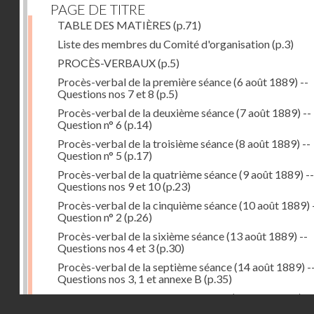
PAGE DE TITRE
TABLE DES MATIÈRES
(p.71)
Liste des membres du Comité d'organisation
(p.3)
PROCÈS-VERBAUX
(p.5)
Procès-verbal de la première séance (6 août 1889) --
Questions nos 7 et 8
(p.5)
Procès-verbal de la deuxième séance (7 août 1889) --
Question n° 6
(p.14)
Procès-verbal de la troisième séance (8 août 1889) --
Question n° 5
(p.17)
Procès-verbal de la quatrième séance (9 août 1889) --
Questions nos 9 et 10
(p.23)
Procès-verbal de la cinquième séance (10 août 1889) 
Question n° 2
(p.26)
Procès-verbal de la sixième séance (13 août 1889) --
Questions nos 4 et 3
(p.30)
Procès-verbal de la septième séance (14 août 1889) -
Questions nos 3, 1 et annexe B
(p.35)
Procès-verbal de la huitième séance (16 août 1889) --
Droits réservés - CNAM
Questions n° 1 et annexe B
(p.43)