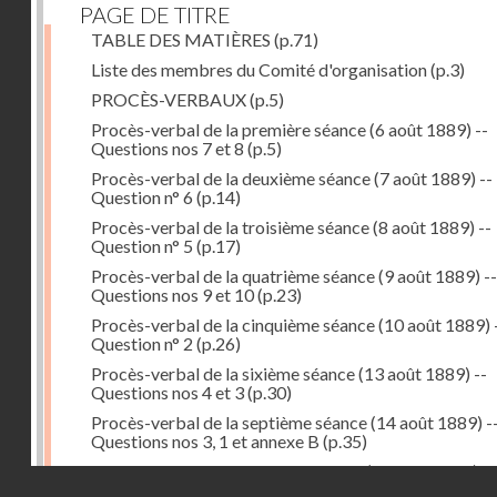
PAGE DE TITRE
TABLE DES MATIÈRES
(p.71)
Liste des membres du Comité d'organisation
(p.3)
PROCÈS-VERBAUX
(p.5)
Procès-verbal de la première séance (6 août 1889) --
Questions nos 7 et 8
(p.5)
Procès-verbal de la deuxième séance (7 août 1889) --
Question n° 6
(p.14)
Procès-verbal de la troisième séance (8 août 1889) --
Question n° 5
(p.17)
Procès-verbal de la quatrième séance (9 août 1889) --
Questions nos 9 et 10
(p.23)
Procès-verbal de la cinquième séance (10 août 1889) 
Question n° 2
(p.26)
Procès-verbal de la sixième séance (13 août 1889) --
Questions nos 4 et 3
(p.30)
Procès-verbal de la septième séance (14 août 1889) -
Questions nos 3, 1 et annexe B
(p.35)
Procès-verbal de la huitième séance (16 août 1889) --
Droits réservés - CNAM
Questions n° 1 et annexe B
(p.43)