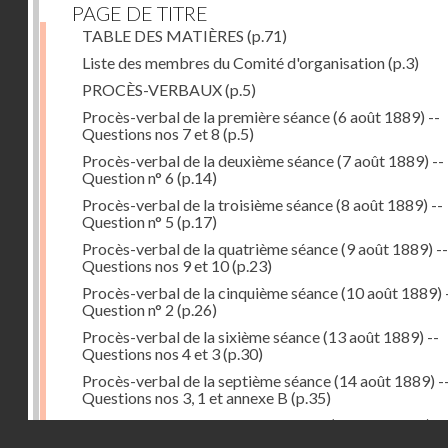
PAGE DE TITRE
TABLE DES MATIÈRES
(p.71)
Liste des membres du Comité d'organisation
(p.3)
PROCÈS-VERBAUX
(p.5)
Procès-verbal de la première séance (6 août 1889) --
Questions nos 7 et 8
(p.5)
Procès-verbal de la deuxième séance (7 août 1889) --
Question n° 6
(p.14)
Procès-verbal de la troisième séance (8 août 1889) --
Question n° 5
(p.17)
Procès-verbal de la quatrième séance (9 août 1889) --
Questions nos 9 et 10
(p.23)
Procès-verbal de la cinquième séance (10 août 1889) 
Question n° 2
(p.26)
Procès-verbal de la sixième séance (13 août 1889) --
Questions nos 4 et 3
(p.30)
Procès-verbal de la septième séance (14 août 1889) -
Questions nos 3, 1 et annexe B
(p.35)
Procès-verbal de la huitième séance (16 août 1889) --
Droits réservés - CNAM
Questions n° 1 et annexe B
(p.43)