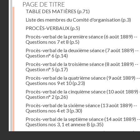
PAGE DE TITRE
TABLE DES MATIÈRES
(p.71)
Liste des membres du Comité d'organisation
(p.3)
PROCÈS-VERBAUX
(p.5)
Procès-verbal de la première séance (6 août 1889) --
Questions nos 7 et 8
(p.5)
Procès-verbal de la deuxième séance (7 août 1889) --
Question n° 6
(p.14)
Procès-verbal de la troisième séance (8 août 1889) --
Question n° 5
(p.17)
Procès-verbal de la quatrième séance (9 août 1889) --
Questions nos 9 et 10
(p.23)
Procès-verbal de la cinquième séance (10 août 1889) 
Question n° 2
(p.26)
Procès-verbal de la sixième séance (13 août 1889) --
Questions nos 4 et 3
(p.30)
Procès-verbal de la septième séance (14 août 1889) -
Questions nos 3, 1 et annexe B
(p.35)
Procès-verbal de la huitième séance (16 août 1889) --
Droits réservés - CNAM
Questions n° 1 et annexe B
(p.43)