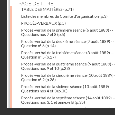
PAGE DE TITRE
TABLE DES MATIÈRES
(p.71)
Liste des membres du Comité d'organisation
(p.3)
PROCÈS-VERBAUX
(p.5)
Procès-verbal de la première séance (6 août 1889) --
Questions nos 7 et 8
(p.5)
Procès-verbal de la deuxième séance (7 août 1889) --
Question n° 6
(p.14)
Procès-verbal de la troisième séance (8 août 1889) --
Question n° 5
(p.17)
Procès-verbal de la quatrième séance (9 août 1889) --
Questions nos 9 et 10
(p.23)
Procès-verbal de la cinquième séance (10 août 1889) 
Question n° 2
(p.26)
Procès-verbal de la sixième séance (13 août 1889) --
Questions nos 4 et 3
(p.30)
Procès-verbal de la septième séance (14 août 1889) -
Questions nos 3, 1 et annexe B
(p.35)
Procès-verbal de la huitième séance (16 août 1889) --
Droits réservés - CNAM
Questions n° 1 et annexe B
(p.43)