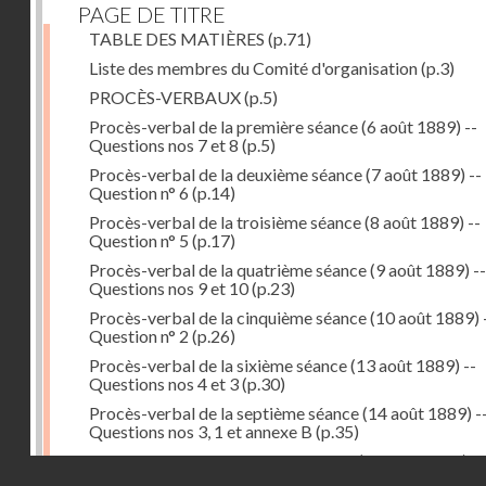
PAGE DE TITRE
TABLE DES MATIÈRES
(p.71)
Liste des membres du Comité d'organisation
(p.3)
PROCÈS-VERBAUX
(p.5)
Procès-verbal de la première séance (6 août 1889) --
Questions nos 7 et 8
(p.5)
Procès-verbal de la deuxième séance (7 août 1889) --
Question n° 6
(p.14)
Procès-verbal de la troisième séance (8 août 1889) --
Question n° 5
(p.17)
Procès-verbal de la quatrième séance (9 août 1889) --
Questions nos 9 et 10
(p.23)
Procès-verbal de la cinquième séance (10 août 1889) 
Question n° 2
(p.26)
Procès-verbal de la sixième séance (13 août 1889) --
Questions nos 4 et 3
(p.30)
Procès-verbal de la septième séance (14 août 1889) -
Questions nos 3, 1 et annexe B
(p.35)
Procès-verbal de la huitième séance (16 août 1889) --
Droits réservés - CNAM
Questions n° 1 et annexe B
(p.43)