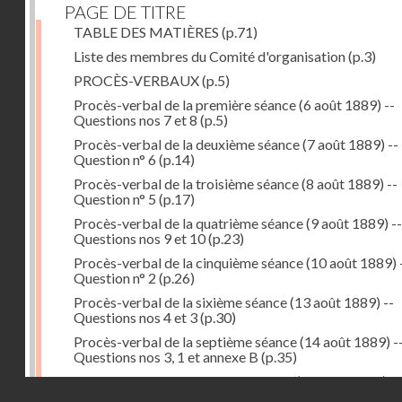
PAGE DE TITRE
TABLE DES MATIÈRES
(p.71)
Liste des membres du Comité d'organisation
(p.3)
PROCÈS-VERBAUX
(p.5)
Procès-verbal de la première séance (6 août 1889) --
Questions nos 7 et 8
(p.5)
Procès-verbal de la deuxième séance (7 août 1889) --
Question n° 6
(p.14)
Procès-verbal de la troisième séance (8 août 1889) --
Question n° 5
(p.17)
Procès-verbal de la quatrième séance (9 août 1889) --
Questions nos 9 et 10
(p.23)
Procès-verbal de la cinquième séance (10 août 1889) 
Question n° 2
(p.26)
Procès-verbal de la sixième séance (13 août 1889) --
Questions nos 4 et 3
(p.30)
Procès-verbal de la septième séance (14 août 1889) -
Questions nos 3, 1 et annexe B
(p.35)
Procès-verbal de la huitième séance (16 août 1889) --
Droits réservés - CNAM
Questions n° 1 et annexe B
(p.43)