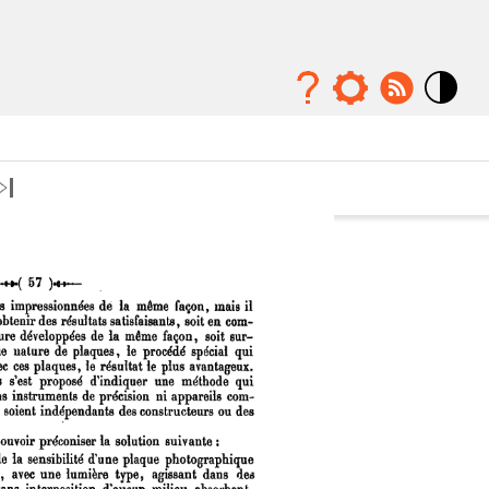
Mode
contraste
élévé