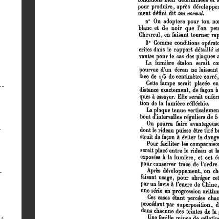
--
-
-