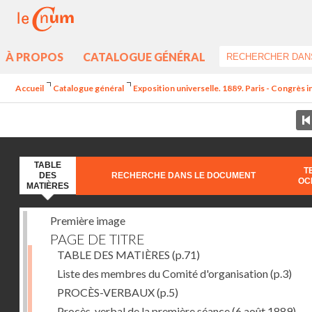
À PROPOS
CATALOGUE GÉNÉRAL
Accueil
Catalogue général
Exposition universelle. 1889. Paris - Congrès 
TABLE
T
DES
RECHERCHE DANS LE DOCUMENT
OC
MATIÈRES
Première image
PAGE DE TITRE
TABLE DES MATIÈRES
(p.71)
Liste des membres du Comité d'organisation
(p.3)
PROCÈS-VERBAUX
(p.5)
Procès-verbal de la première séance (6 août 1889) --