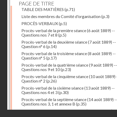
PAGE DE TITRE
TABLE DES MATIÈRES
(p.71)
Liste des membres du Comité d'organisation
(p.3)
PROCÈS-VERBAUX
(p.5)
Procès-verbal de la première séance (6 août 1889) --
Questions nos 7 et 8
(p.5)
Procès-verbal de la deuxième séance (7 août 1889) --
Question n° 6
(p.14)
Procès-verbal de la troisième séance (8 août 1889) --
Question n° 5
(p.17)
Procès-verbal de la quatrième séance (9 août 1889) --
Questions nos 9 et 10
(p.23)
Procès-verbal de la cinquième séance (10 août 1889) 
Question n° 2
(p.26)
Procès-verbal de la sixième séance (13 août 1889) --
Questions nos 4 et 3
(p.30)
Procès-verbal de la septième séance (14 août 1889) -
Questions nos 3, 1 et annexe B
(p.35)
Procès-verbal de la huitième séance (16 août 1889) --
Droits réservés - CNAM
Questions n° 1 et annexe B
(p.43)