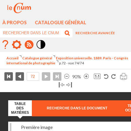
À PROPOS
CATALOGUE GÉNÉRAL
RECHERCHE AVANCÉE
Mode
contraste
Accueil
Catalogue général
Exposition universelle. 1889. Paris - Congrès
élévé
international de photographie
p.72 - vue 74/74
90%
TABLE
T
DES
RECHERCHE DANS LE DOCUMENT
OC
MATIÈRES
Première image