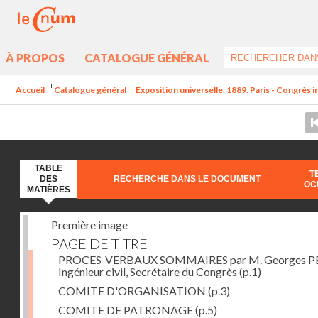
À PROPOS
CATALOGUE GÉNÉRAL
Accueil
Catalogue général
Exposition universelle. 1889. Paris - Congrès i
TABLE
T
DES
RECHERCHE DANS LE DOCUMENT
OC
MATIÈRES
Première image
PAGE DE TITRE
PROCES-VERBAUX SOMMAIRES par M. Georges PE
Ingénieur civil, Secrétaire du Congrès
(p.1)
COMITE D'ORGANISATION
(p.3)
COMITE DE PATRONAGE
(p.5)