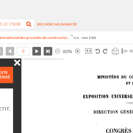
RECHERCHE AVANCÉE
nternational des procédés de constructio...
n.n. - vue 1/66
80%
EXTE
ÉRISÉ
TIT,