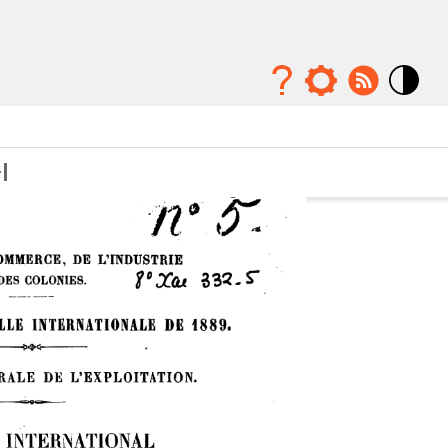
Mode
contraste
élévé