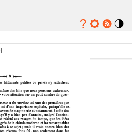
Mode
contraste
élévé