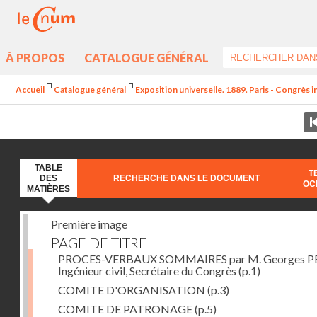
À PROPOS
CATALOGUE GÉNÉRAL
Accueil
Catalogue général
Exposition universelle. 1889. Paris - Congrès i
TABLE
T
DES
RECHERCHE DANS LE DOCUMENT
OC
MATIÈRES
Première image
PAGE DE TITRE
PROCES-VERBAUX SOMMAIRES par M. Georges PE
Ingénieur civil, Secrétaire du Congrès
(p.1)
COMITE D'ORGANISATION
(p.3)
COMITE DE PATRONAGE
(p.5)