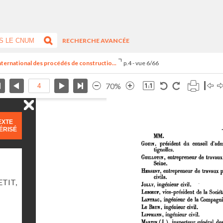
RECHERCHE AVANCÉE
nternational des procédés de constructio...
p.4 - vue 6/66
70%
EXTE
ÉRISÉ
TIT,