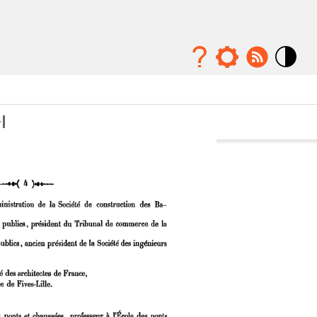
Mode
contraste
élévé