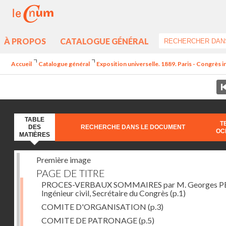
À PROPOS
CATALOGUE GÉNÉRAL
Accueil
Catalogue général
Exposition universelle. 1889. Paris - Congrès i
TABLE
T
DES
RECHERCHE DANS LE DOCUMENT
OC
MATIÈRES
Première image
PAGE DE TITRE
PROCES-VERBAUX SOMMAIRES par M. Georges PE
Ingénieur civil, Secrétaire du Congrès
(p.1)
COMITE D'ORGANISATION
(p.3)
COMITE DE PATRONAGE
(p.5)