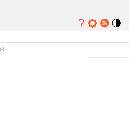
Mode
contraste
élévé