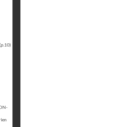
(p.10)
YON-
rien