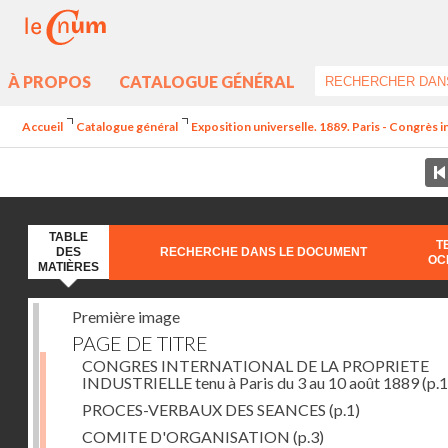
À PROPOS
CATALOGUE GÉNÉRAL
Accueil
Catalogue général
Exposition universelle. 1889. Paris - Congrès int
TABLE
T
DES
RECHERCHE DANS LE DOCUMENT
OC
MATIÈRES
Première image
PAGE DE TITRE
CONGRES INTERNATIONAL DE LA PROPRIETE
INDUSTRIELLE tenu à Paris du 3 au 10 août 1889
(p.1
PROCES-VERBAUX DES SEANCES
(p.1)
COMITE D'ORGANISATION
(p.3)