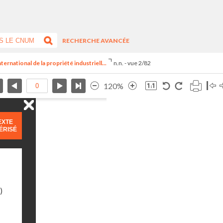
RECHERCHE AVANCÉE
ernational de la propriété industriell...
n.n. - vue 2/82
120%
EXTE
ÉRISÉ
)