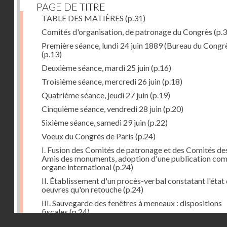
PAGE DE TITRE
TABLE DES MATIÈRES
(p.31)
Comités d'organisation, de patronage du Congrès
(p.3
Première séance, lundi 24 juin 1889 (Bureau du Congr
(p.13)
Deuxième séance, mardi 25 juin
(p.16)
Troisième séance, mercredi 26 juin
(p.18)
Quatrième séance, jeudi 27 juin
(p.19)
Cinquième séance, vendredi 28 juin
(p.20)
Sixième séance, samedi 29 juin
(p.22)
Voeux du Congrès de Paris
(p.24)
I. Fusion des Comités de patronage et des Comités de
Amis des monuments, adoption d'une publication co
organe international
(p.24)
II. Établissement d'un procès-verbal constatant l'état
oeuvres qu'on retouche
(p.24)
III. Sauvegarde des fenêtres à meneaux : dispositions
fiscales
(p.24)
Droits réservés - CNAM
IV. Conservation en cas de démolition, remaniements
(