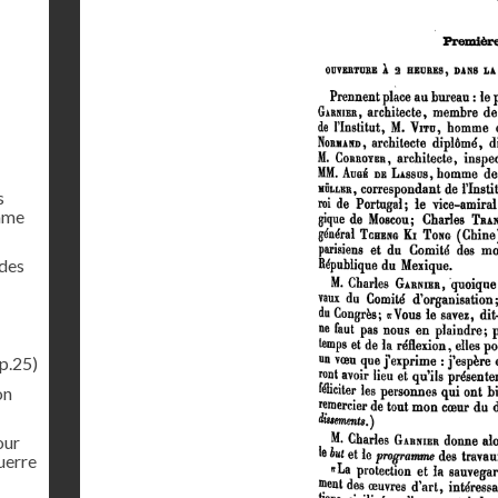
s
mme
 des
p.25)
on
our
uerre