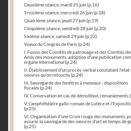
Deuxième séance, mardi 25 juin
(p.16)
Troisième séance, mercredi 26 juin
(p.18)
Quatrième séance, jeudi 27 juin
(p.19)
Cinquième séance, vendredi 28 juin
(p.20)
Sixième séance, samedi 29 juin
(p.22)
Voeux du Congrès de Paris
(p.24)
I. Fusion des Comités de patronage et des Comités de
Amis des monuments, adoption d'une publication co
organe international
(p.24)
II. Établissement d'un procès-verbal constatant l'état
oeuvres qu'on retouche
(p.24)
III. Sauvegarde des fenêtres à meneaux : dispositions
fiscales
(p.24)
IV. Conservation en cas de démolition, remaniements
(
V. L'amphithéâtre gallo-romain de Lutèce et l'Expositi
(p.25)
VI. Organisation d'une Croix rouge des monuments, p
assurer la sauvegarde des oeuvres d'art en temps de g
(p.25)