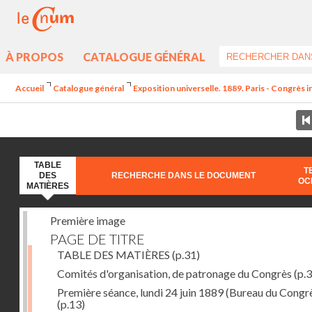
À PROPOS
CATALOGUE GÉNÉRAL
Accueil
Catalogue général
Exposition universelle. 1889. Paris - Congrès i
TABLE
T
DES
RECHERCHE DANS LE DOCUMENT
OC
MATIÈRES
Première image
PAGE DE TITRE
TABLE DES MATIÈRES
(p.31)
Comités d'organisation, de patronage du Congrès
(p.3
Première séance, lundi 24 juin 1889 (Bureau du Congr
(p.13)