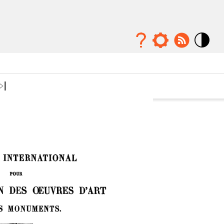
Mode
contraste
élévé