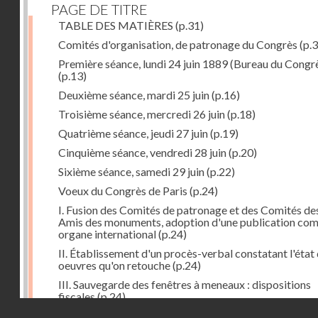
PAGE DE TITRE
TABLE DES MATIÈRES
(p.31)
Comités d'organisation, de patronage du Congrès
(p.3
Première séance, lundi 24 juin 1889 (Bureau du Congr
(p.13)
Deuxième séance, mardi 25 juin
(p.16)
Troisième séance, mercredi 26 juin
(p.18)
Quatrième séance, jeudi 27 juin
(p.19)
Cinquième séance, vendredi 28 juin
(p.20)
Sixième séance, samedi 29 juin
(p.22)
Voeux du Congrès de Paris
(p.24)
I. Fusion des Comités de patronage et des Comités de
Amis des monuments, adoption d'une publication co
organe international
(p.24)
II. Établissement d'un procès-verbal constatant l'état
oeuvres qu'on retouche
(p.24)
III. Sauvegarde des fenêtres à meneaux : dispositions
fiscales
(p.24)
Droits réservés - CNAM
IV. Conservation en cas de démolition, remaniements
(